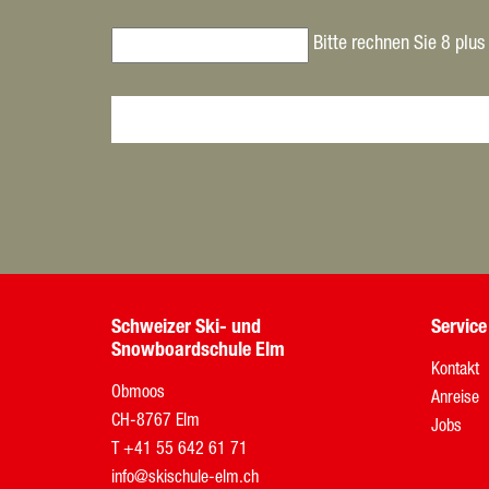
Bitte rechnen Sie 8 plus
Schweizer Ski- und
Service
Snowboardschule Elm
Kontakt
Obmoos
Anreise
CH-8767 Elm
Jobs
T
+41 55 642 61 71
info@skischule-elm.ch