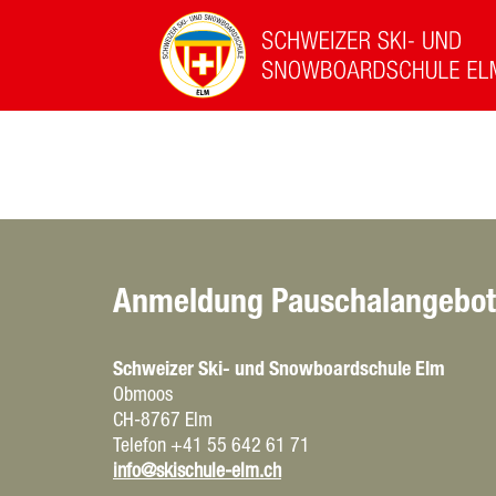
Privatunterricht
Kindergruppenkurse
Anmeldung Pauschalangebot 
Schweizer Ski- und Snowboardschule Elm
Obmoos
CH-8767 Elm
Telefon +41 55 642 61 71
info@skischule-elm.ch