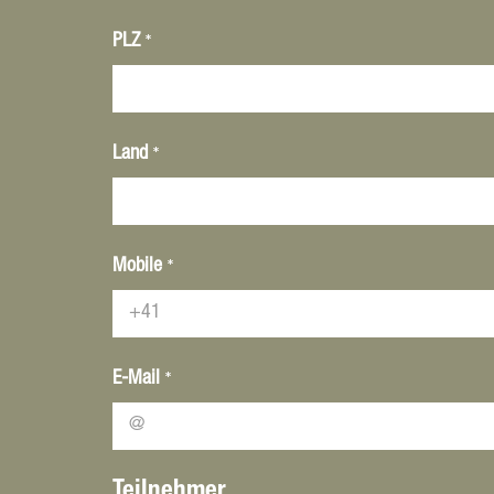
*
PLZ
*
Land
*
Mobile
*
E-Mail
Teilnehmer