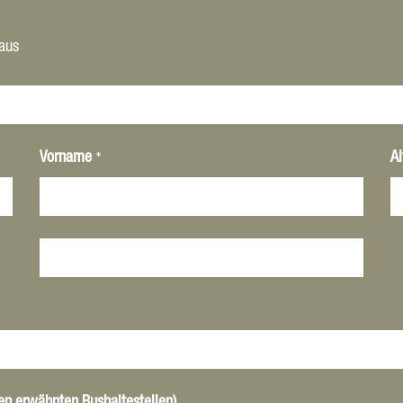
 aus
*
Vorname
Al