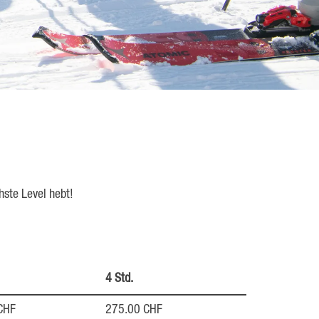
hste Level hebt!
4 Std.
CHF
275.00 CHF