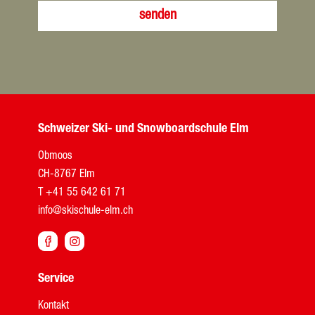
senden
Schweizer Ski- und Snowboardschule Elm
Obmoos
CH-8767 Elm
T
+41 55 642 61 71
info@skischule-elm.ch


Service
Kontakt